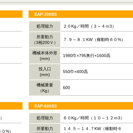
EAP-200SS
処理能力
２０Kg／時間（３～４ｍ3）
所要動力
７.９～８.１KW（稼動時６０%）
（3相200Ｖ）
機械本体外形
1980巾×795奥行×1600高
(mm)
投入口
550巾×400高
(mm)
機械重量
600
（Kg）
EAP-600SS
3）
処理能力
６０Kg／時間（１０～１２ｍ3）
所要動力
１４.５～１４.７KW（稼動時６
６０%）