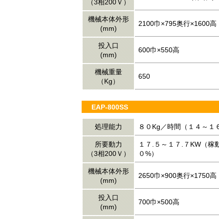
（3相200Ｖ）
機械本体外形
2100巾×795奥行×1600高
(mm)
投入口
600巾×550高
(mm)
機械重量
650
（Kg）
EAP-800SS
処理能力
８０Kg／時間（１４～１
所要動力
１７.５～１７.７KW（稼
（3相200Ｖ）
０%）
機械本体外形
2650巾×900奥行×1750高
(mm)
投入口
700巾×500高
(mm)