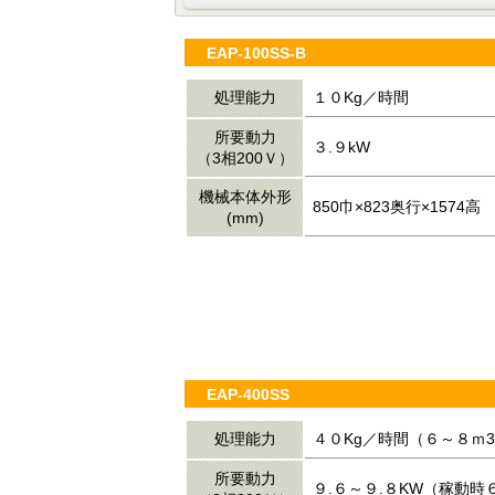
EAP-100SS-B
処理能力
１０Kg／時間
所要動力
３.９kW
（3相200Ｖ）
機械本体外形
850巾×823奥行×1574高
(mm)
EAP-400SS
処理能力
４０Kg／時間（６～８ｍ
所要動力
９.６～９.８KW（稼動時