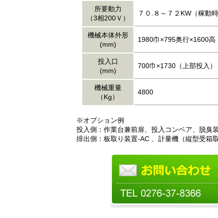
所要動力
７０.８～７２KW（稼動
（3相200Ｖ）
機械本体外形
1980巾×795奥行×1600高
(mm)
投入口
700巾×1730（上部投入）
(mm)
機械重量
4800
（Kg）
※オプション例
投入側：作業台兼前扉、投入コンベア、脱臭
排出側：板取り装置-AC 、計量機（縦型受箱取