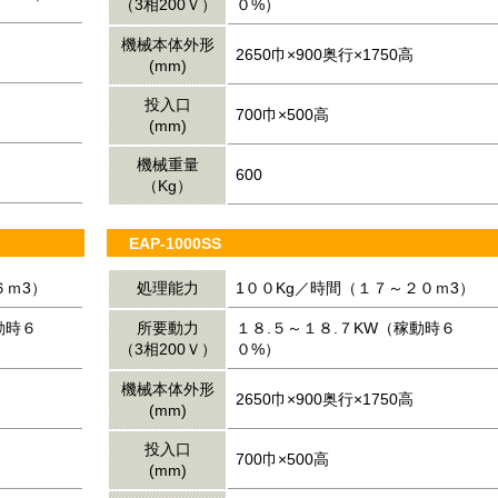
（3相200Ｖ）
０%）
機械本体外形
2650巾×900奥行×1750高
(mm)
投入口
700巾×500高
(mm)
機械重量
600
（Kg）
EAP-1000SS
６ｍ3）
処理能力
1００Kg／時間（１７～２０ｍ3）
動時６
所要動力
１８.５～１８.７KW（稼動時６
（3相200Ｖ）
０%）
機械本体外形
2650巾×900奥行×1750高
(mm)
投入口
700巾×500高
(mm)