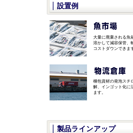
設置例
大量に廃棄される魚箱
溶かして減容保管、輸
コストダウンできま
梱包資材の発泡スチロ
解、インゴット化に活
ます。
製品ラインアップ