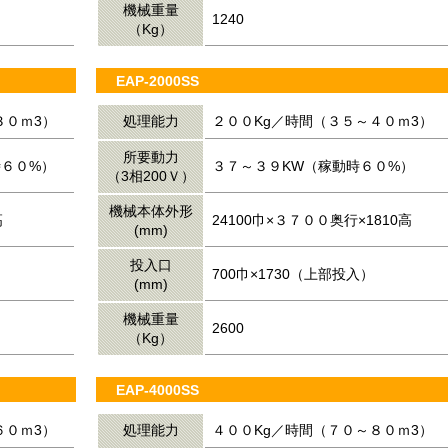
機械重量
1240
（Kg）
EAP-2000SS
３０ｍ3）
処理能力
２００Kg／時間（３５～４０ｍ3）
所要動力
時６０%）
３７～３９KW（稼動時６０%）
（3相200Ｖ）
機械本体外形
高
24100巾×３７００奥行×1810高
(mm)
投入口
700巾×1730（上部投入）
(mm)
機械重量
2600
（Kg）
EAP-4000SS
６０ｍ3）
処理能力
４００Kg／時間（７０～８０ｍ3）