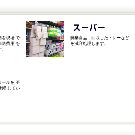
を現場 で
廃棄食品、回収したトレーなど
送費用 を
を減容処理します。
す。
ールを 溶
躍 してい