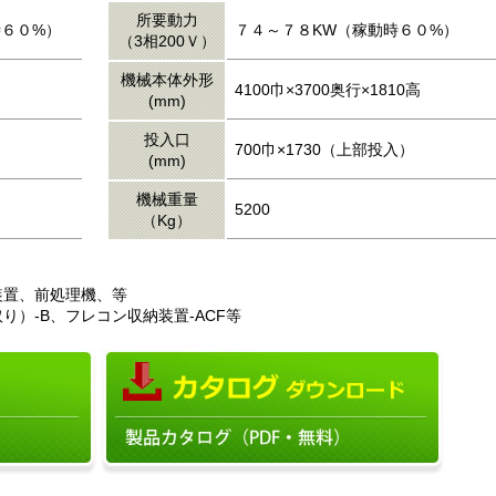
所要動力
時６０%）
７４～７８KW（稼動時６０%）
（3相200Ｖ）
機械本体外形
4100巾×3700奥行×1810高
(mm)
投入口
700巾×1730（上部投入）
(mm)
機械重量
5200
（Kg）
装置、前処理機、等
り）-B、フレコン収納装置-ACF等