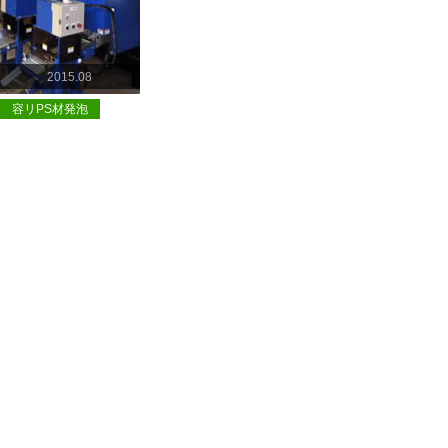
2015.08
容リPS材発泡